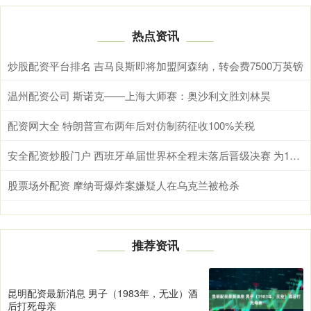
热点资讯
炒股配资平台排名 吉马良斯即将加盟阿森纳，转会费7500万英镑
温州配资公司 斯诺克——上海大师赛：奥沙利文胜刘林昊
配资网大全 特朗普宣布两年后对仿制药征收100%关税
安全配资炒股门户 西班牙单届世界杯全程未落后晋级决赛 为14年阿根廷后首队
股票场外配资 摩纳哥爆炸案嫌疑人在乌克兰被枪杀
推荐资讯
昆明配资最新消息 男子（1983年，无业）酒
后打死母亲