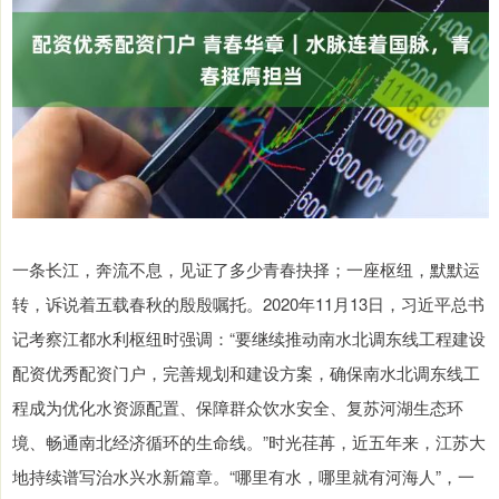
一条长江，奔流不息，见证了多少青春抉择；一座枢纽，默默运
转，诉说着五载春秋的殷殷嘱托。2020年11月13日，习近平总书
记考察江都水利枢纽时强调：“要继续推动南水北调东线工程建设
配资优秀配资门户，完善规划和建设方案，确保南水北调东线工
程成为优化水资源配置、保障群众饮水安全、复苏河湖生态环
境、畅通南北经济循环的生命线。”时光荏苒，近五年来，江苏大
地持续谱写治水兴水新篇章。“哪里有水，哪里就有河海人”，一