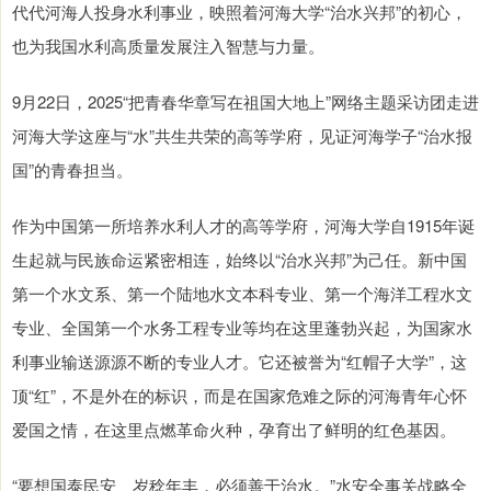
代代河海人投身水利事业，映照着河海大学“治水兴邦”的初心，
也为我国水利高质量发展注入智慧与力量。
9月22日，2025“把青春华章写在祖国大地上”网络主题采访团走进
河海大学这座与“水”共生共荣的高等学府，见证河海学子“治水报
国”的青春担当。
作为中国第一所培养水利人才的高等学府，河海大学自1915年诞
生起就与民族命运紧密相连，始终以“治水兴邦”为己任。新中国
第一个水文系、第一个陆地水文本科专业、第一个海洋工程水文
专业、全国第一个水务工程专业等均在这里蓬勃兴起，为国家水
利事业输送源源不断的专业人才。它还被誉为“红帽子大学”，这
顶“红”，不是外在的标识，而是在国家危难之际的河海青年心怀
爱国之情，在这里点燃革命火种，孕育出了鲜明的红色基因。
“要想国泰民安、岁稔年丰，必须善于治水。”水安全事关战略全