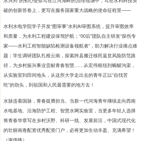
水兴邦”的初心使命写在江河湖畔的治理现场中，写在水利科技突
破的创新答卷上，更写在服务国家重大战略的使命征程里——
水利水电学院学子开发“图审事”水利AI审图系统，提升审图效率
和质量，为水利工程建设保驾护航；“00后”团队自主研发“探伤专
家——水利工程智能缺陷检测设备领航者”，助力解决行业痛点难
题；学生调研团队扎根云南，探索跨县搬迁移民返贫风险防范路
径，为乡村振兴事业贡献青春智慧……从宏伟枢纽到蜿蜒沟渠，
从实验室到田间地头，从这所大学走出去的青年正以“自找苦
吃”的劲头，到祖国和人民最需要的地方去！
水脉连着国脉，青春挺膺担当。当新一代河海青年继续走向西南
水电基地、沿海防护工程、智慧水网实验室，当更多年轻人选择
将青春华章写在乡村沃野、科研一线、发展前沿，中国式现代化
的壮丽画卷配资优秀配资门户，必将更加生动丰盈、充满希望！
（谢伟锋）