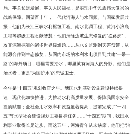
局、事关长远发展、事关人民福祉，是实现中华民族伟大复兴的
战略保障。回望百十年，一代代河海人与水同频、与国家发展共
振：他们为长江三峡水利枢纽工程、南水北调工程、黄河小浪底
工程等超级工程贡献智慧；他们清除边坡生态修复的“拦路虎”，
攻克深海探测的诸多世界级难题……从水文监测到灾害预警，从
能源合作到生态修复，从国内市场的水利水电项目到共建“一带一
路”的海外项目，哪里需要治水，哪里就有河海人的身影。他们是
治水者，更是“为国护水”的忠诚卫士。
今年是“十四五”规划收官之年。我国水利基础设施建设持续提
速、现代化加快推进，为推动水利高质量发展、保障我国水安全
提质赋能；全社会用水效率和效益显著提高，提前完成了“十四
五”节水型社会建设规划主要目标任务……“十四五”期间，我国水
利事业取得长足进步。而这五年，河海青年从未缺席，他们把“治